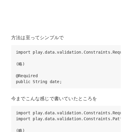
方法は至ってシンプルで
import play.data.validation.Constraints.Required;
(略)

@Required

今までこんな感じで書いていたところを
import play.data.validation.Constraints.Required;
import play.data.validation.Constraints.Pattern;

(略)
