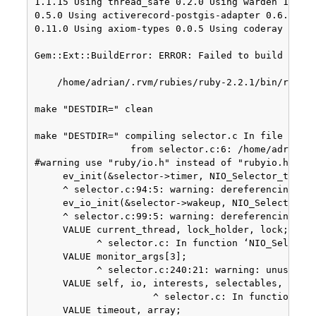
1.1.15 Using thread_safe 0.2.0 Using warden 1.2.3
0.5.0 Using activerecord-postgis-adapter 0.6.5 Usi
0.11.0 Using axiom-types 0.0.5 Using coderay 1.1.
Gem::Ext::BuildError: ERROR: Failed to build gem n
    /home/adrian/.rvm/rubies/ruby-2.2.1/bin/ruby -
make "DESTDIR=" clean

make "DESTDIR=" compiling selector.c In file inclu
                 from selector.c:6: /home/adrian/.
#warning use "ruby/io.h" instead of "rubyio.h"   
     ev_init(&selector->timer, NIO_Selector_timeou
     ^ selector.c:94:5: warning: dereferencing typ
     ev_io_init(&selector->wakeup, NIO_Selector_wa
     ^ selector.c:99:5: warning: dereferencing typ
     VALUE current_thread, lock_holder, lock;

           ^ selector.c: In function ‘NIO_Selector
     VALUE monitor_args[3];

           ^ selector.c:240:21: warning: unused va
     VALUE self, io, interests, selectables, monit
                     ^ selector.c: In function ‘NI
     VALUE timeout, array;
