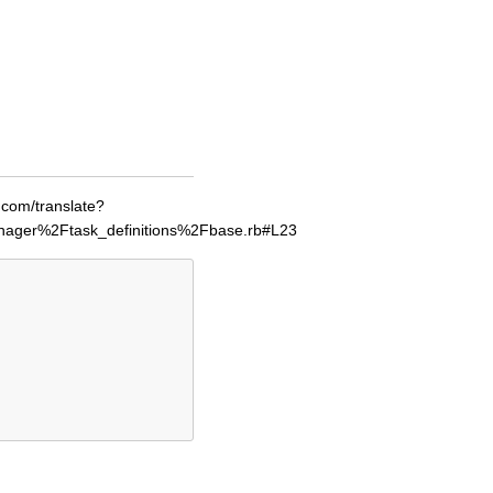
/translate?
manager%2Ftask_definitions%2Fbase.rb#L23