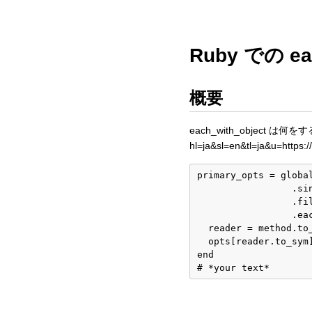
Ruby での ea
概要
each_with_object は何を
hl=ja&sl=en&tl=ja&u=https
primary_opts = global
                 .sin
                 .fil
                 .ea
  reader = method.to_
  opts[reader.to_sym]
end
