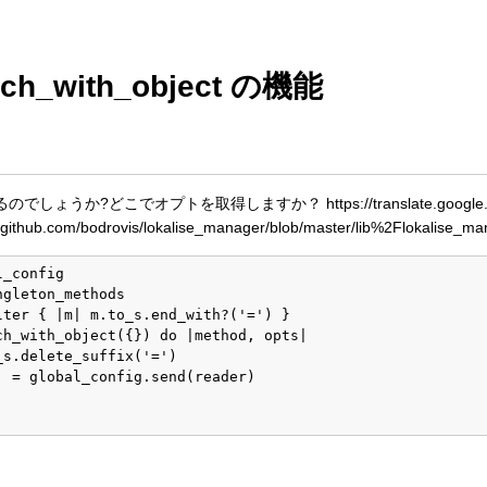
ch_with_object の機能
するのでしょうか?どこでオプトを取得しますか？ https://translate.google.com
://github.com/bodrovis/lokalise_manager/blob/master/lib%2Flokalise_
_config

gleton_methods

ter { |m| m.to_s.end_with?('=') }

ch_with_object({}) do |method, opts|

s.delete_suffix('=')

 = global_config.send(reader)
