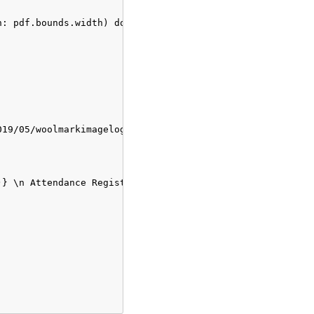
: pdf.bounds.width) do

19/05/woolmarkimagelogo-1024x576.png"), width: 80, heigh
} \n Attendance Register", "Customer to complete all sec