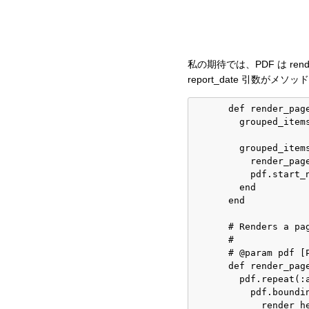
私の期待では、PDF は ren
report_date 引数が
      def render_page
        grouped_item
        grouped_item
          render_page
          pdf.start_
        end

      end

      # Renders a pag
      #

      # @param pdf [P
      def render_page
        pdf.repeat(:a
          pdf.boundi
            render_h