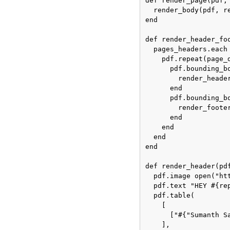
def render_page(pdf, 
  render_body(pdf, re
end

def render_header_foo
  pages_headers.each 
    pdf.repeat(page_d
      pdf.bounding_b
        render_heade
      end

      pdf.bounding_b
        render_footer
      end

    end

  end

end 

def render_header(pdf
  pdf.image open("ht
  pdf.text "HEY #{rep
  pdf.table(

    [

      ["#{"Sumanth S
    ],
