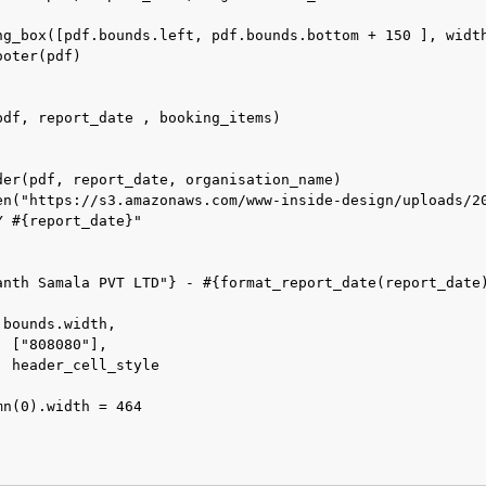
ng_box([pdf.bounds.left, pdf.bounds.bottom + 150 ], width
oter(pdf)

df, report_date , booking_items)

der(pdf, report_date, organisation_name)

en("https://s3.amazonaws.com/www-inside-design/uploads/20
 #{report_date}"

anth Samala PVT LTD"} - #{format_report_date(report_date)
bounds.width,

 ["808080"],

 header_cell_style

n(0).width = 464
