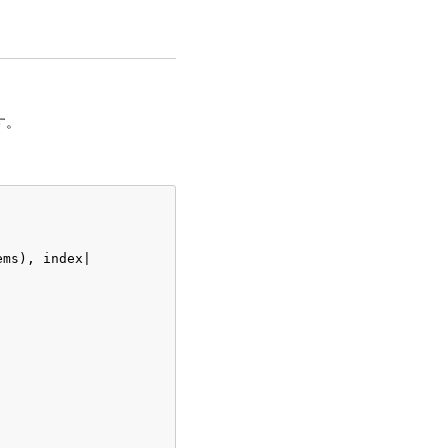
す。
ms), index|
