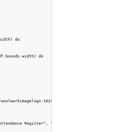
idth) do

f.bounds.width) do

woolmarkimagelogo-1024x576.png"), width: 80, height: 80,
ttendance Register", "Customer to complete all sections 