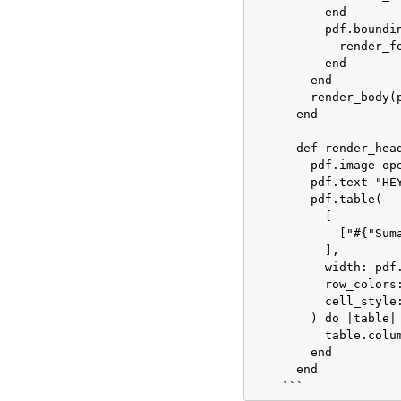
          end

          pdf.boundi
            render_fo
          end

        end

        render_body(p
      end

      def render_hea
        pdf.image op
        pdf.text "HEY
        pdf.table(

          [

            ["#{"Sum
          ],

          width: pdf.
          row_colors:
          cell_style:
        ) do |table|

          table.colum
        end

      end
