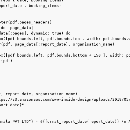
report_date, booking_items)

port_date , booking_items)

ter(pdf,pages_headers)

do |page_data|

ata[:pages], dynamic: true) do

ox([pdf.bounds.left, pdf.bounds.top], width: pdf.bounds.w
r(pdf, page_data[:report_date], organisation_name)

ox([pdf.bounds.left, pdf.bounds.bottom + 150 ], width: pd
(pdf)

, report_date, organisation_name)

tps://s3.amazonaws.com/www-inside-design/uploads/2019/05/
ort_date}"

amala PVT LTD"} - #{format_report_date(report_date)} \n A