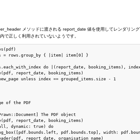
der_header メソッドに渡される report_date 値を使用してレン
メソッド内で正しく利用されていないようです。
s(pdf)

s = rows.group_by { |item| item[0] }

s.each_with_index do |(report_date, booking_items), index
(pdf, report_date, booking_items)

new_page unless index == grouped_items.size - 1

e of the PDF

rawn::Document] The PDF object

(pdf, report_date, booking_items)

ll, dynamic: true) do

ng_box([pdf.bounds.left, pdf.bounds.top], width: pdf.boun
eader(pdf, report_date, organisation_name)
